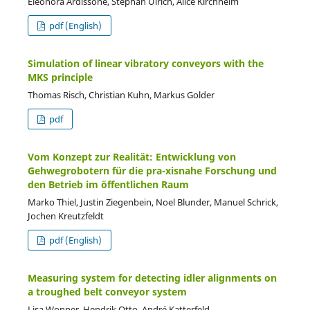
Eleonora Ardissone, Stephan Ulrich, Alice Kirchheim
pdf (English)
Simulation of linear vibratory conveyors with the
MKS principle
Thomas Risch, Christian Kuhn, Markus Golder
pdf
Vom Konzept zur Realität: Entwicklung von
Gehwegrobotern für die pra-xisnahe Forschung und
den Betrieb im öffentlichen Raum
Marko Thiel, Justin Ziegenbein, Noel Blunder, Manuel Schrick,
Jochen Kreutzfeldt
pdf (English)
Measuring system for detecting idler alignments on
a troughed belt conveyor system
Lisa Wonner, Hendrik Otto, André Katterfeld