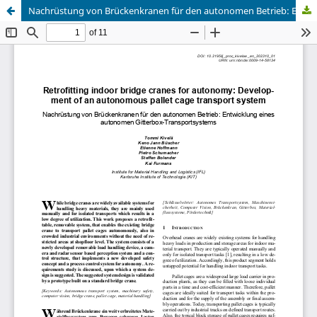
Nachrüstung von Brückenkranen für den autonomen Betrieb: Entwicklung eines autonomen Gitterbox-Transportsystems